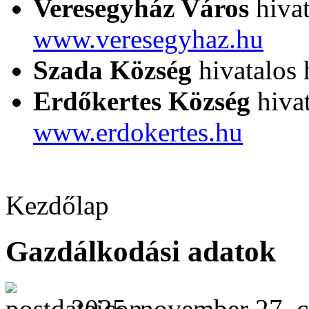
Veresegyház Város
hivat
www.veresegyhaz.hu
Szada Község
hivatalos 
Erdőkertes Község
hivat
www.erdokertes.hu
Kezdőlap
Gazdálkodási adatok
2025. november 27. c