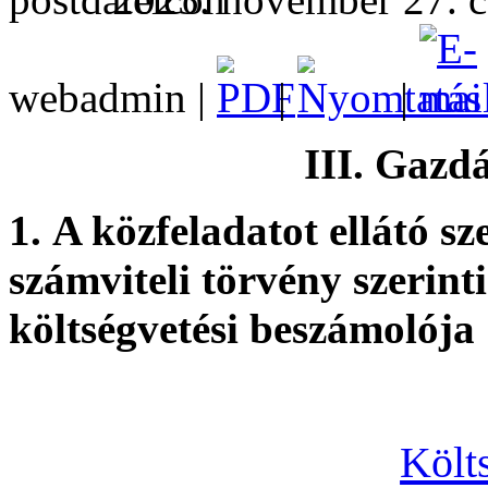
webadmin |
|
|
III. Gazd
1.
A közfeladatot ellátó sz
számviteli törvény szerint
költségvetési beszámolója
Költ