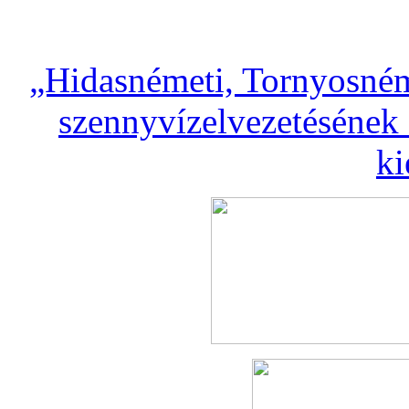
„Hidasnémeti, Tornyosném
szennyvízelvezetésének 
ki