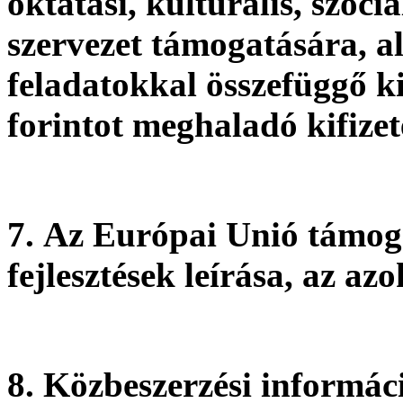
oktatási, kulturális, szoci
szervezet támogatására, al
feladatokkal összefüggő kif
forintot meghaladó kifize
7.
Az Európai Unió támog
fejlesztések leírása, az a
8.
Közbeszerzési informáci