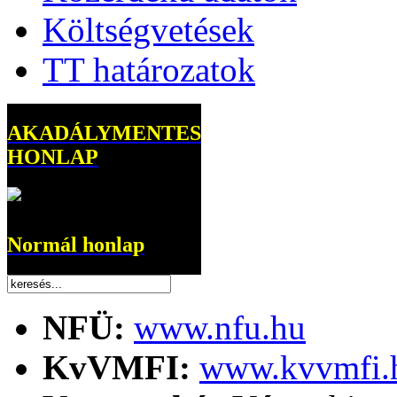
Költségvetések
TT határozatok
AKADÁLYMENTES
HONLAP
Normál honlap
NFÜ:
www.nfu.hu
KvVMFI:
www.kvvmfi.