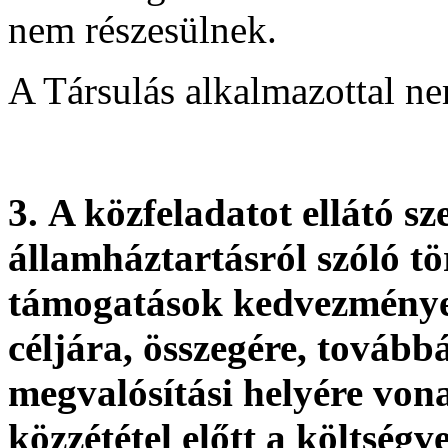
nem részesülnek.
A Társulás alkalmazottal ne
3.
A közfeladatot ellátó sze
államháztartásról szóló tö
támogatások kedvezményez
céljára, összegére, továb
megvalósítási helyére von
közzététel előtt a költség