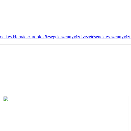
ti és Hernádszurdok községek szennyvízelvezetésének és szennyvíztis