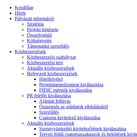
Kezdőlap
Hírek
Pályázati információ
Stratégia
Projekt története
Összefoglaló
Költségvetés
Támogatási szerződés
Közbeszerzések
Közbeszerzési szabályzat
Közbeszerzési terv
Aktuális közbeszerzések
Befejezett közbeszerzések
Hitelfelvétel
Projektmenedzsment kiválasztása
FIDIC mérnök kiválasztása
PR felelős kiválasztása
Ajánlati felhívás
Összegzés az ajánlatok elbírálásáról
Szerződés
Csatorna kivitelező kiválasztása
Aktuális közbeszerzések
Szennyvíztisztító kivitelezőjének kiválasztása
Terven felüli csatornaszakaszok és bekötések kivit