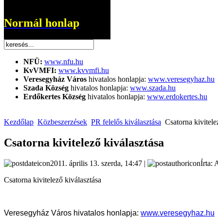
Normál honlap
NFÜ:
www.nfu.hu
KvVMFI:
www.kvvmfi.hu
Veresegyház Város
hivatalos honlapja:
www.veresegyhaz.hu
Szada Község
hivatalos honlapja:
www.szada.hu
Erdőkertes Község
hivatalos honlapja:
www.erdokertes.hu
Kezdőlap
Közbeszerzések
PR felelős kiválasztása
Csatorna kivitele
Csatorna kivitelező kiválasztása
2011. április 13. szerda, 14:47 |
Írta: 
Csatorna kivitelező kiválasztása
Veresegyház Város hivatalos honlapja:
www.veresegyhaz.hu