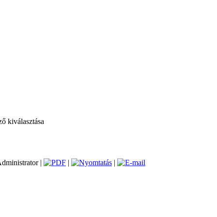
ző kiválasztása
Administrator |
|
|