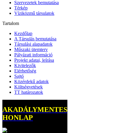
Szervezetek bemutatása
Térkép
Víziközmű társulatok
Tartalom
Kezdőlap
A Társulás bemutatása
Társulási alapadatok
Műszaki ütemterv
Pályázati információ
Projekt adatai, leírása
Kivitelezők
Elérhetőség
Sajtó
Közérdekű adatok
Költségvetések
TT határozatok
AKADÁLYMENTES
HONLAP