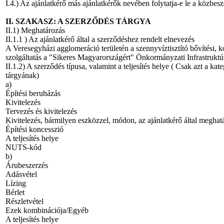
I.4.) Az ajánlatkérő más ajánlatkérők nevében folytatja-e le a közbesz
II. SZAKASZ: A SZERZŐDÉS TÁRGYA
II.1) Meghatározás
II.1.1 ) Az ajánlatkérő által a szerződéshez rendelt elnevezés
A Veresegyházi agglomeráció területén a szennyvíztisztító bővítési, ko
szolgáltatás a "Sikeres Magyarországért" Önkormányzati Infrastruktú
II.1.2) A szerződés típusa, valamint a teljesítés helye ( Csak azt a k
tárgyának)
a)
Építési beruházás
Kivitelezés
Tervezés és kivitelezés
Kivitelezés, bármilyen eszközzel, módon, az ajánlatkérő által megh
Építési koncesszió
A teljesítés helye
NUTS-kód
b)
Árubeszerzés
Adásvétel
Lízing
Bérlet
Részletvétel
Ezek kombinációja/Egyéb
A teljesítés helye