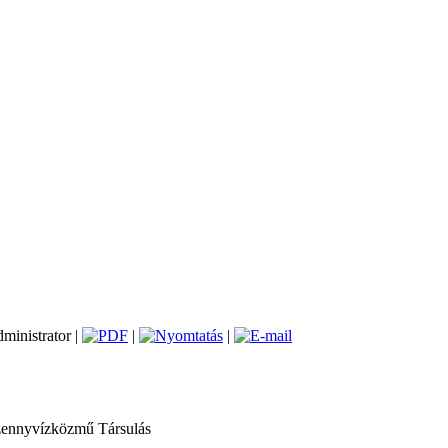
dministrator |
|
|
zennyvízközmű Társulás