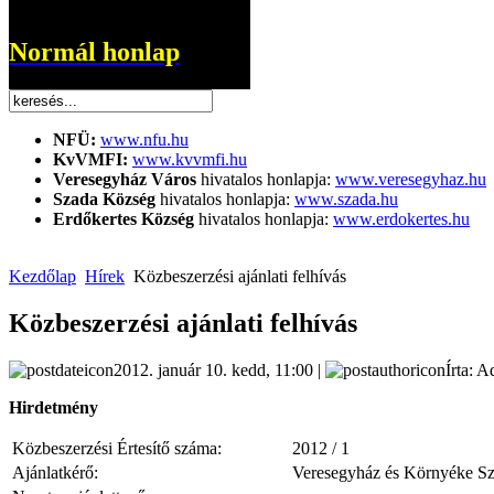
Normál honlap
NFÜ:
www.nfu.hu
KvVMFI:
www.kvvmfi.hu
Veresegyház Város
hivatalos honlapja:
www.veresegyhaz.hu
Szada Község
hivatalos honlapja:
www.szada.hu
Erdőkertes Község
hivatalos honlapja:
www.erdokertes.hu
Kezdőlap
Hírek
Közbeszerzési ajánlati felhívás
Közbeszerzési ajánlati felhívás
2012. január 10. kedd, 11:00 |
Írta: A
Hirdetmény
Közbeszerzési Értesítő száma:
2012 / 1
Ajánlatkérő:
Veresegyház és Környéke S