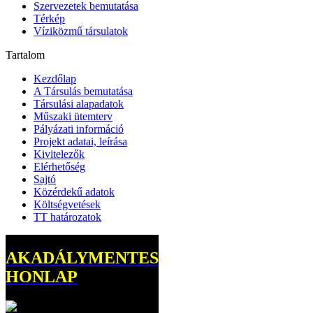
Szervezetek bemutatása
Térkép
Víziközmű társulatok
Tartalom
Kezdőlap
A Társulás bemutatása
Társulási alapadatok
Műszaki ütemterv
Pályázati információ
Projekt adatai, leírása
Kivitelezők
Elérhetőség
Sajtó
Közérdekű adatok
Költségvetések
TT határozatok
AKADÁLYMENTES
HONLAP