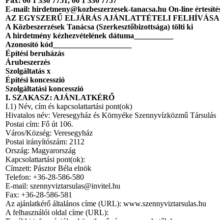
Fax: 06 1 336 7751, 06 1 336 7757
E-mail: hirdetmeny@kozbeszerzesek-tanacsa.hu On-line értesíté
AZ EGYSZERŰ ELJÁRÁS AJÁNLATTÉTELI FELHÍVÁSA
A Közbeszerzések Tanácsa (Szerkesztőbizottsága) tölti ki
A hirdetmény kézhezvételének dátuma__________
Azonosító kód____________________
Építési beruházás
Árubeszerzés
Szolgáltatás
x
Építési koncesszió
Szolgáltatási koncesszió
I. SZAKASZ: AJÁNLATKÉRŐ
I.1) Név, cím és kapcsolattartási pont(ok)
Hivatalos név: Veresegyház és Környéke Szennyvízközmű Társulás
Postai cím: Fő út 106.
Város/Község: Veresegyház
Postai irányítószám: 2112
Ország: Magyarország
Kapcsolattartási pont(ok):
Címzett: Pásztor Béla elnök
Telefon: +36-28-586-580
E-mail: szennyviztarsulas@invitel.hu
Fax: +36-28-586-581
Az ajánlatkérő általános címe (URL): www.szennyviztarsulas.hu
A felhasználói oldal címe (URL):