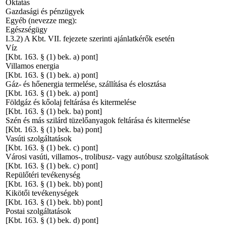
Oktatás
Gazdasági és pénzügyek
Egyéb (nevezze meg):
Egészségügy
I.3.2) A Kbt. VII. fejezete szerinti ajánlatkérők esetén
Víz
[Kbt. 163. § (1) bek. a) pont]
Villamos energia
[Kbt. 163. § (1) bek. a) pont]
Gáz- és hőenergia termelése, szállítása és elosztása
[Kbt. 163. § (1) bek. a) pont]
Földgáz és kőolaj feltárása és kitermelése
[Kbt. 163. § (1) bek. ba) pont]
Szén és más szilárd tüzelőanyagok feltárása és kitermelése
[Kbt. 163. § (1) bek. ba) pont]
Vasúti szolgáltatások
[Kbt. 163. § (1) bek. c) pont]
Városi vasúti, villamos-, trolibusz- vagy autóbusz szolgáltatások
[Kbt. 163. § (1) bek. c) pont]
Repülőtéri tevékenység
[Kbt. 163. § (1) bek. bb) pont]
Kikötői tevékenységek
[Kbt. 163. § (1) bek. bb) pont]
Postai szolgáltatások
[Kbt. 163. § (1) bek. d) pont]