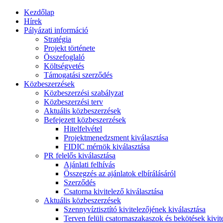
Kezdőlap
Hírek
Pályázati információ
Stratégia
Projekt története
Összefoglaló
Költségvetés
Támogatási szerződés
Közbeszerzések
Közbeszerzési szabályzat
Közbeszerzési terv
Aktuális közbeszerzések
Befejezett közbeszerzések
Hitelfelvétel
Projektmenedzsment kiválasztása
FIDIC mérnök kiválasztása
PR felelős kiválasztása
Ajánlati felhívás
Összegzés az ajánlatok elbírálásáról
Szerződés
Csatorna kivitelező kiválasztása
Aktuális közbeszerzések
Szennyvíztisztító kivitelezőjének kiválasztása
Terven felüli csatornaszakaszok és bekötések kivit