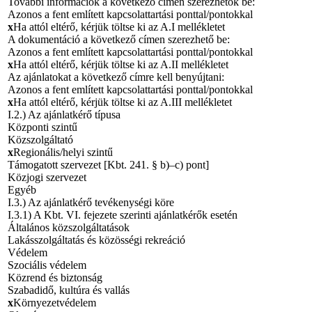
További információk a következő címen szerezhetők be:
Azonos a fent említett kapcsolattartási ponttal/pontokkal
x
Ha attól eltérő, kérjük töltse ki az A.I mellékletet
A dokumentáció a következő címen szerezhető be:
Azonos a fent említett kapcsolattartási ponttal/pontokkal
x
Ha attól eltérő, kérjük töltse ki az A.II mellékletet
Az ajánlatokat a következő címre kell benyújtani:
Azonos a fent említett kapcsolattartási ponttal/pontokkal
x
Ha attól eltérő, kérjük töltse ki az A.III mellékletet
I.2.) Az ajánlatkérő típusa
Központi szintű
Közszolgáltató
x
Regionális/helyi szintű
Támogatott szervezet [Kbt. 241. § b)–c) pont]
Közjogi szervezet
Egyéb
I.3.) Az ajánlatkérő tevékenységi köre
I.3.1) A Kbt. VI. fejezete szerinti ajánlatkérők esetén
Általános közszolgáltatások
Lakásszolgáltatás és közösségi rekreáció
Védelem
Szociális védelem
Közrend és biztonság
Szabadidő, kultúra és vallás
x
Környezetvédelem