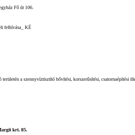
ház Fő út 106.
teli felhívása_ KÉ
erületén a szennyvíztisztító bővítési, korszerűsítési, csatornaépítési 
rgit krt. 85.