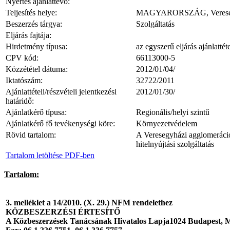
Nyertes ajánlattevő:
Teljesítés helye:
MAGYARORSZÁG, Veresegy
Beszerzés tárgya:
Szolgáltatás
Eljárás fajtája:
Hirdetmény típusa:
az egyszerű eljárás ajánlatté
CPV kód:
66113000-5
Közzététel dátuma:
2012/01/04/
Iktatószám:
32722/2011
Ajánlattételi/részvételi jelentkezési
2012/01/30/
határidő:
Ajánlatkérő típusa:
Regionális/helyi szintű
Ajánlatkérő fő tevékenységi köre:
Környezetvédelem
Rövid tartalom:
A Veresegyházi agglomeráció t
hitelnyújtási szolgáltatás
Tartalom letöltése PDF-ben
Tartalom:
3. melléklet a 14/2010. (X. 29.) NFM rendelethez
KÖZBESZERZÉSI ÉRTESÍTŐ
A Közbeszerzések Tanácsának Hivatalos Lapja1024 Budapest, Ma