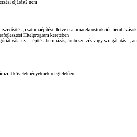
erzési eljárást? nem
rszerűsítési, csatornaépítési illetve csatornarekonstrukciós beruházások
rafejlesztési Hitelprogram keretében
ategóriát válassza – építési beruházás, árubeszerzés vagy szolgáltatás –,
atározott követelményeknek megfelelően